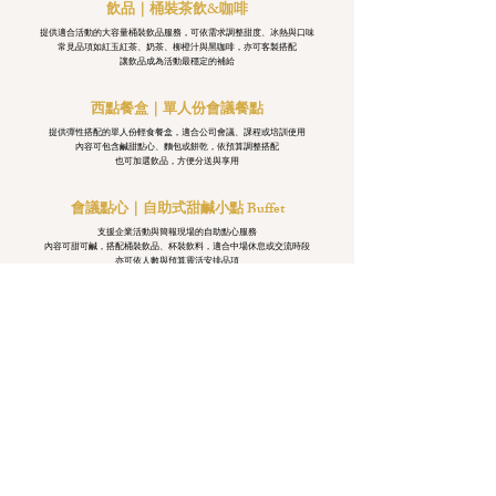
飲品｜桶裝茶飲&咖啡
提供適合活動的大容量桶裝飲品服務，可依需求調整甜度、冰熱與口味
常見品項如紅玉紅茶、奶茶、柳橙汁與黑咖啡，亦可客製搭配
讓飲品成為活動最穩定的補給
西點餐盒｜單人份會議餐點
提供彈性搭配的單人份輕食餐盒，適合公司會議、課程或培訓使用
內容可包含鹹甜點心、麵包或餅乾，依預算調整搭配
也可加選飲品，方便分送與享用
會議點心｜自助式甜鹹小點 Buffet
支援企業活動與簡報現場的自助點心服務
內容可甜可鹹，搭配桶裝飲品、杯裝飲料，適合中場休息或交流時段
亦可依人數與預算靈活安排品項
LINE線上預約
如需報價與諮詢，歡迎私訊我們洽詢預約 : )
讓這段屬於你們的私享時光，在米諾瓦悄然發酵 !
© 2025 by 米諾瓦咖啡 Minerva Café.
生活需要片刻停留
每一杯咖啡，
都是為了替您留下美好的瞬間